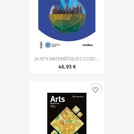
2n BTX MATEMÀTIQUES CCSS:...
46,93 €
favorite_border