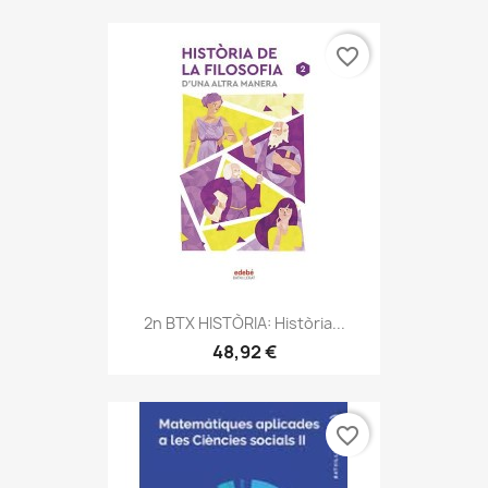
favorite_border
2n BTX HISTÒRIA: Història...
48,92 €
favorite_border