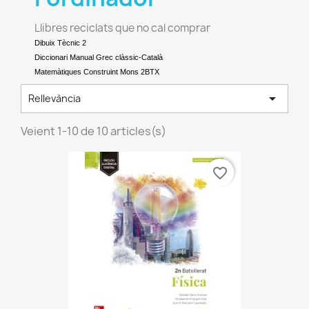
Llibres reciclats que no cal comprar
Dibuix Tècnic 2
Diccionari Manual Grec clàssic-Català
Matemàtiques Construint Mons 2BTX

Rellevància
Veient 1-10 de 10 articles(s)
favorite_border