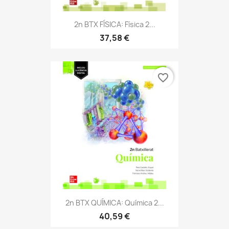
2n BTX FÍSICA: Física 2...
37,58 €
favorite_border
2n BTX QUÍMICA: Química 2...
40,59 €