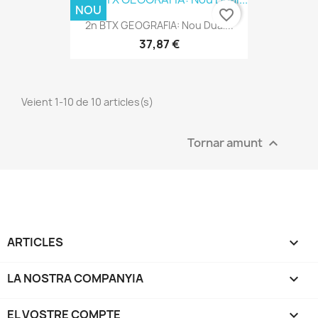
NOU
favorite_border
2n BTX GEOGRAFIA: Nou Dual...
37,87 €
Veient 1-10 de 10 articles(s)
Tornar amunt

ARTICLES

LA NOSTRA COMPANYIA

EL VOSTRE COMPTE
