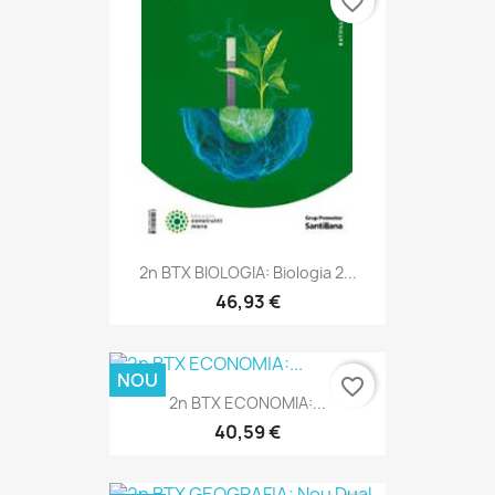
favorite_border
2n BTX BIOLOGIA: Biologia 2...
46,93 €
NOU
favorite_border
2n BTX ECONOMIA:...
40,59 €