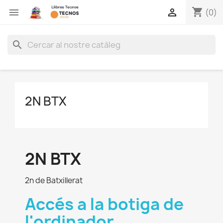
shopping_cart


(0)
search
2N BTX
2N BTX
2n de Batxillerat
Accés a la botiga de
l'ordinador