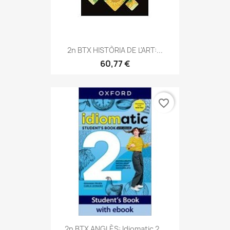
2n BTX HISTÒRIA DE L'ART:...
60,77 €
favorite_border
2n BTX ANGLÈS: Idiomatic 2...